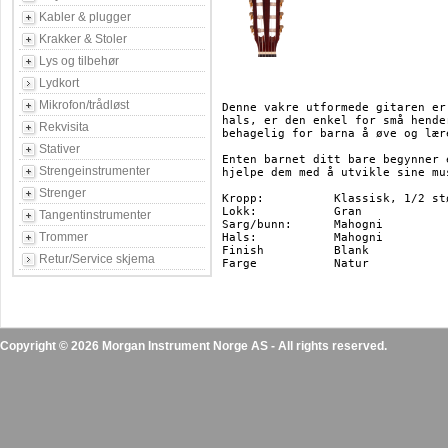
Kabler & plugger
Krakker & Stoler
Lys og tilbehør
Lydkort
Mikrofon/trådløst
Denne vakre utformede gitaren er
hals, er den enkel for små hende
Rekvisita
behagelig for barna å øve og lær
Stativer
Enten barnet ditt bare begynner 
Strengeinstrumenter
hjelpe dem med å utvikle sine mu
Strenger
Kropp:		Klassisk, 1/2 størrelse

Lokk:           Gran

Tangentinstrumenter
Sarg/bunn:	Mahogni

Trommer
Hals:           Mahogni

Finish          Blank

Retur/Service skjema
Farge           Natur

Copyright © 2026 Morgan Instrument Norge AS - All rights reserved.