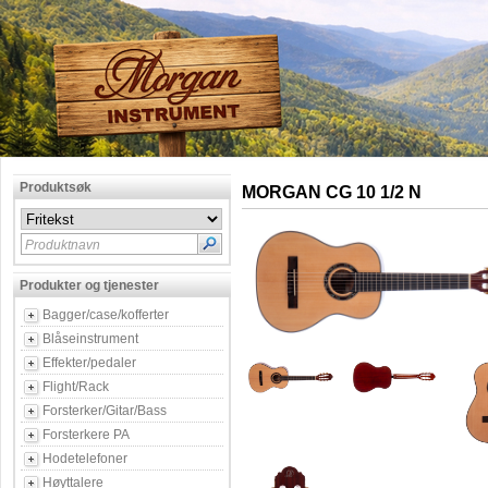
Produktsøk
MORGAN CG 10 1/2 N
Produktnavn
Produkter og tjenester
Bagger/case/kofferter
Blåseinstrument
Effekter/pedaler
Flight/Rack
Forsterker/Gitar/Bass
Forsterkere PA
Hodetelefoner
Høyttalere