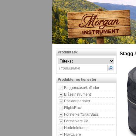
Produktsøk
Stagg 
Produktnavn
Produkter og tjenester
Bagger/case/kofferter
Blåseinstrument
Effekter/pedaler
Flight/Rack
Forsterker/Gitar/Bass
Forsterkere PA
Hodetelefoner
Høyttalere