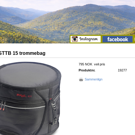
STTB 15 trommebag
795 NOK
veil pris
Produktnr.
19277
Sammenlign