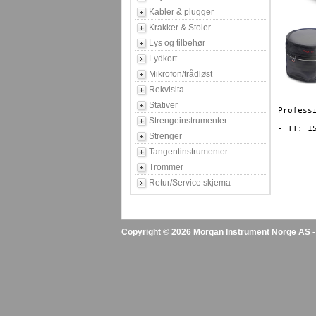
Kabler & plugger
Krakker & Stoler
Lys og tilbehør
Lydkort
Mikrofon/trådløst
Rekvisita
Stativer
Professi
Strengeinstrumenter
Strenger
Tangentinstrumenter
Trommer
Retur/Service skjema
Copyright © 2026 Morgan Instrument Norge AS - A