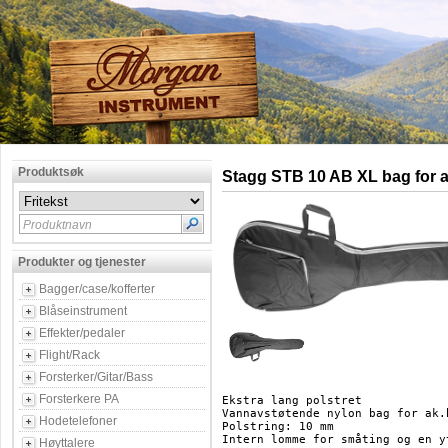
Produktsøk
Stagg STB 10 AB XL bag for a
Produktnavn
Produkter og tjenester
Bagger/case/kofferter
Blåseinstrument
Effekter/pedaler
Flight/Rack
Forsterker/Gitar/Bass
Forsterkere PA
Ekstra lang polstret 

Vannavstøtende nylon bag for ak.b
Hodetelefoner
Polstring: 10 mm

Intern lomme for småting og en yt
Høyttalere