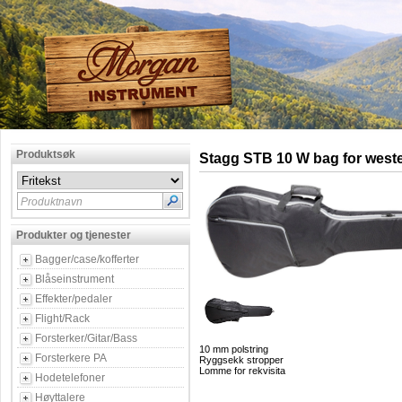
Produktsøk
Stagg STB 10 W bag for west
Produktnavn
Produkter og tjenester
Bagger/case/kofferter
Blåseinstrument
Effekter/pedaler
Flight/Rack
Forsterker/Gitar/Bass
10 mm polstring
Forsterkere PA
Ryggsekk stropper
Lomme for rekvisita
Hodetelefoner
Høyttalere