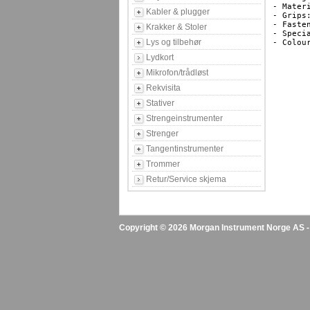
- Mater
Kabler & plugger
- Grips
- Fasten
Krakker & Stoler
- Speci
Lys og tilbehør
- Colour
Lydkort
Mikrofon/trådløst
Rekvisita
Stativer
Strengeinstrumenter
Strenger
Tangentinstrumenter
Trommer
Retur/Service skjema
Copyright © 2026 Morgan Instrument Norge AS - A