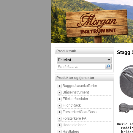
Produktsøk
Stagg 
Produktnavn
Produkter og tjenester
Bagger/case/kofferter
Blåseinstrument
Effekter/pedaler
Flight/Rack
Forsterker/Gitar/Bass
Forsterkere PA
Basic s
Hodetelefoner
- Paddi
Høyttalere
  bridge