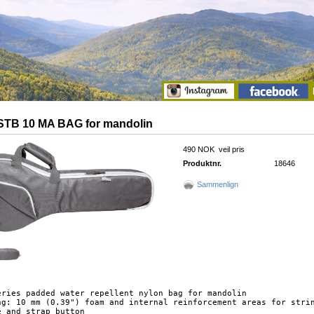
STB 10 MA BAG for mandolin
490 NOK
veil pris
Produktnr.
18646
Sammenlign
eries padded water repellent nylon bag for mandolin

ng: 10 mm (0.39") foam and internal reinforcement areas for strin
 and strap button
