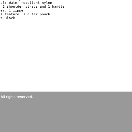
ial: Water repellent nylon

: 2 shoulder straps and 1 handle

er: 1 zipper

al feature: 1 outer pouch

: Black

ll rights reserved.