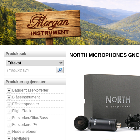
Produktsøk
NORTH MICROPHONES GNC 
Produktnavn
Produkter og tjenester
Bagger/case/kofferter
Blåseinstrument
Effekter/pedaler
Flight/Rack
Forsterker/Gitar/Bass
Forsterkere PA
Hodetelefoner
Høyttalere