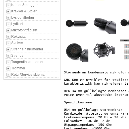
Kabler & plugger
Krakker & Stoler
Lys og tilbehør
Lydkort
Mikrofon/trådløst
Rekvisita
Stativer
Strengeinstrumenter
Strenger
Tangentinstrumenter
Trommer
Stormembran kondensatormikrofon 
Retur/Service skjema
GNC 600 er utviklet for studioop
karakteristikk kan mikrofonen ti
Den 34 mm gullbelagte membranen 
voice-over til akustiske instrum
Spesifikasjoner

Ø34 mm gullbelagt stormembran

Kardioide, åttetall og omni karak
Frekvensrespons: 20 Hz – 20 kHz

Følsomhet: -36 dB ±2 dB

Utgangsimpedans: 150 Ohm

Lastimpedans: =1000 Ohm
