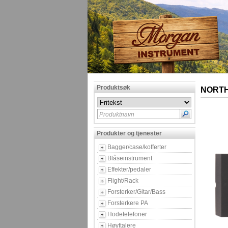
Produktsøk
NORTH
Produktnavn
Produkter og tjenester
Bagger/case/kofferter
Blåseinstrument
Effekter/pedaler
Flight/Rack
Forsterker/Gitar/Bass
Forsterkere PA
Hodetelefoner
Høyttalere