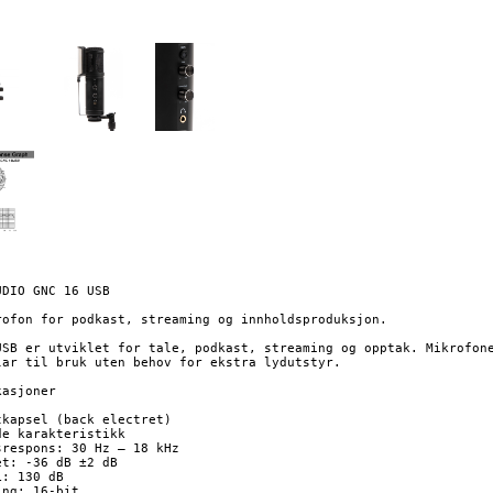
DIO GNC 16 USB

rofon for podkast, streaming og innholdsproduksjon.

USB er utviklet for tale, podkast, streaming og opptak. Mikrofone
lar til bruk uten behov for ekstra lydutstyr.

asjoner

tkapsel (back electret)

e karakteristikk

srespons: 30 Hz – 18 kHz

t: -36 dB ±2 dB

: 130 dB

ng: 16-bit
