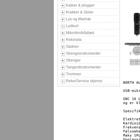
Kabler & plugger
Krakker & Stoler
Lys og tilbehør
Lydkort
Mikrofon/trådløst
Rekvisita
Stativer
Strengeinstrumenter
Strenger
Tangentinstrumenter
Trommer
Retur/Service skjema
NORTH AU
USB-mik
GNC 16 
og er k
Spesifik
Elektre
Kardioid
Frekven
Følsomhe
Maks SPL
Oppløsni