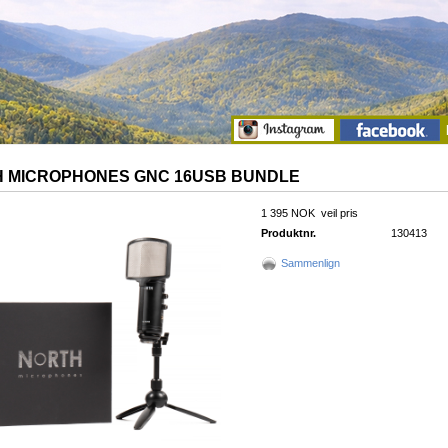
 MICROPHONES GNC 16USB BUNDLE
1 395 NOK
veil pris
Produktnr.
130413
Sammenlign