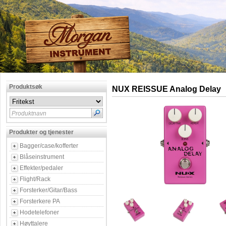
Produktsøk
NUX REISSUE Analog Delay
Produktnavn
Produkter og tjenester
Bagger/case/kofferter
Blåseinstrument
Effekter/pedaler
Flight/Rack
Forsterker/Gitar/Bass
Forsterkere PA
Hodetelefoner
Høyttalere