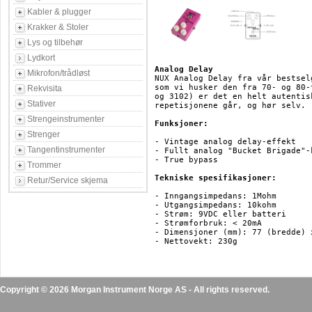
Kabler & plugger
Krakker & Stoler
Lys og tilbehør
Lydkort
Analog Delay
Mikrofon/trådløst
NUX Analog Delay fra vår bestsel
som vi husker den fra 70- og 80-
Rekvisita
og 3102) er det en helt autentis
Stativer
repetisjonene går, og hør selv.

Strengeinstrumenter
Funksjoner:
Strenger
- Vintage analog delay-effekt

Tangentinstrumenter
- Fullt analog "Bucket Brigade"-k
- True bypass

Trommer
Tekniske spesifikasjoner:
Retur/Service skjema
- Inngangsimpedans: 1Mohm

- Utgangsimpedans: 10kohm

- Strøm: 9VDC eller batteri

- Strømforbruk: < 20mA

- Dimensjoner (mm): 77 (bredde) 
Copyright © 2026 Morgan Instrument Norge AS - All rights reserved.