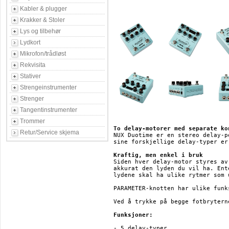
Kabler & plugger
Krakker & Stoler
Lys og tilbehør
Lydkort
Mikrofon/trådløst
Rekvisita
Stativer
Strengeinstrumenter
Strenger
Tangentinstrumenter
Trommer
To delay-motorer med separate ko
Retur/Service skjema
NUX Duotime er en stereo delay-p
sine forskjellige delay-typer er
Kraftig, men enkel i bruk
Siden hver delay-motor styres av
akkurat den lyden du vil ha. Ent
lydene skal ha ulike rytmer som 
PARAMETER-knotten har ulike funk
Ved å trykke på begge fotbrytern
Funksjoner:
- 5 delay-typer
