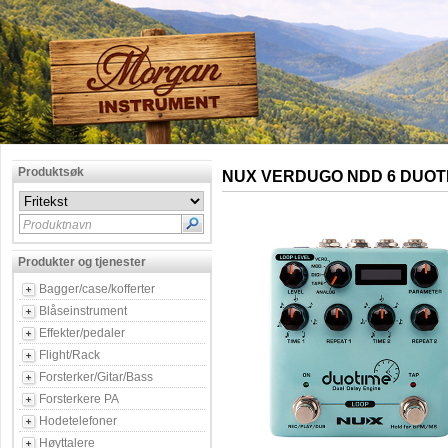
Produktsøk
NUX VERDUGO NDD 6 DUOT
Produktnavn
Produkter og tjenester
Bagger/case/kofferter
Blåseinstrument
Effekter/pedaler
Flight/Rack
Forsterker/Gitar/Bass
Forsterkere PA
Hodetelefoner
Høyttalere