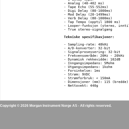
- Analog (40-402 ms)

- Tape Echo (55-552ms)

- Digi Delay (80-1000ms)

- Mod Delay (20-1499ms)

- Verb Delay (80-1000ms)

- Tap Tempo (opptil 1800 ms)

- Looper-funksjon (stereo, innti
- True stereo-signalgang

Tekniske spesifikasjoner:
- Sampling-rate: 48kHz

- A/D-konverter: 32-bit

- Signalprosessering: 32-bit

- Frekvensområde: 20Hz - 20kHz

- Dynamisk rekkevidde: 102dB

- Inngangsimpedans: 5Mohm

- Utgangsimpedans: 1kohm

- Forsinkelse: 1ms

- Strøm: 9VDC

- Strømforbruk: < 150mA

- Dimensjoner (mm): 115 (bredde)
Copyright © 2026 Morgan Instrument Norge AS - All rights reserved.