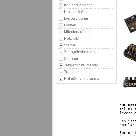
Kabler & plugger
Krakker & Stoler
Lys og tilbehør
Lydkort
Mikrofon/trådløst
Rekvisita
Stativer
Strengeinstrumenter
Strenger
Tangentinstrumenter
Trommer
Retur/Service skjema
NUX Opt
til aku
levere 
Den inn
som lar
Forfors