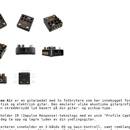
ima Air
 er en gitarpedal med to fotbrytere som har innebygget for
stisk og elektrisk gitar. Den emulerer ulike akustiske gitarprofi
en skreddersydd lyd basert på din gitar- og pickup-type.

eholder IR (Impulse Response)-teknologi med en unik "Profile Capt
 deg ta opp og lagre lyden av din yndlingsgitar.

terkeren inneholder en 3-bånds EQ og Gain-kontroll, samt romklang