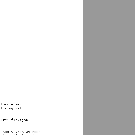
forsterker

ler og vil

ure"-funksjon,

 som styres av egen
