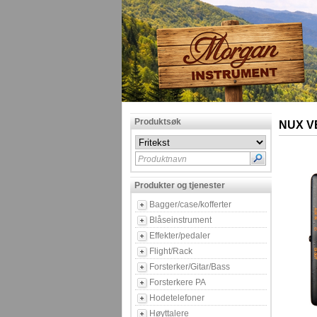
Produktsøk
NUX V
Produktnavn
Produkter og tjenester
Bagger/case/kofferter
Blåseinstrument
Effekter/pedaler
Flight/Rack
Forsterker/Gitar/Bass
Forsterkere PA
Hodetelefoner
Høyttalere