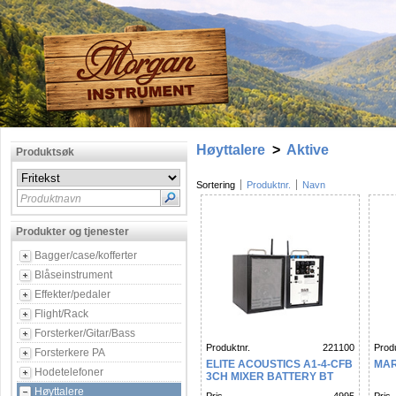
Høyttalere
>
Aktive
Produktsøk
Sortering
Produktnr.
Navn
Produktnavn
Produkter og tjenester
Bagger/case/kofferter
Blåseinstrument
Effekter/pedaler
Flight/Rack
Forsterker/Gitar/Bass
Produktnr.
221100
Produ
Forsterkere PA
ELITE ACOUSTICS A1-4-CFB
MAR
Hodetelefoner
3CH MIXER BATTERY BT
Høyttalere