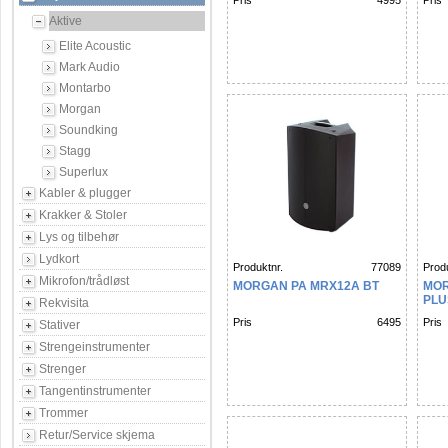
Pris
4995
Pris
Aktive
Elite Acoustic
Mark Audio
Montarbo
Morgan
Soundking
Stagg
Superlux
Kabler & plugger
Krakker & Stoler
Lys og tilbehør
Lydkort
Produktnr.
77089
Produ
Mikrofon/trådløst
MORGAN PA MRX12A BT
MOR
PLU
Rekvisita
Pris
6495
Pris
Stativer
Strengeinstrumenter
Strenger
Tangentinstrumenter
Trommer
Retur/Service skjema