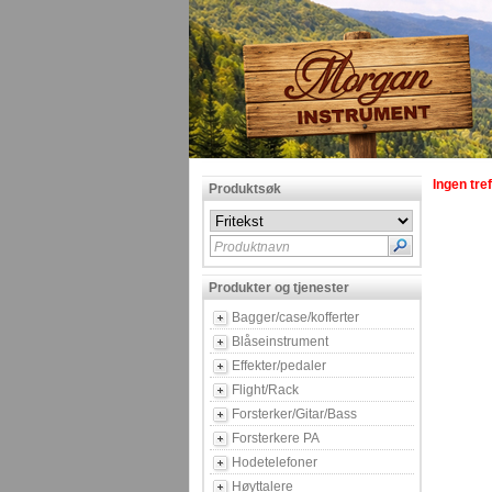
Ingen tref
Produktsøk
Produktnavn
Produkter og tjenester
Bagger/case/kofferter
Blåseinstrument
Effekter/pedaler
Flight/Rack
Forsterker/Gitar/Bass
Forsterkere PA
Hodetelefoner
Høyttalere