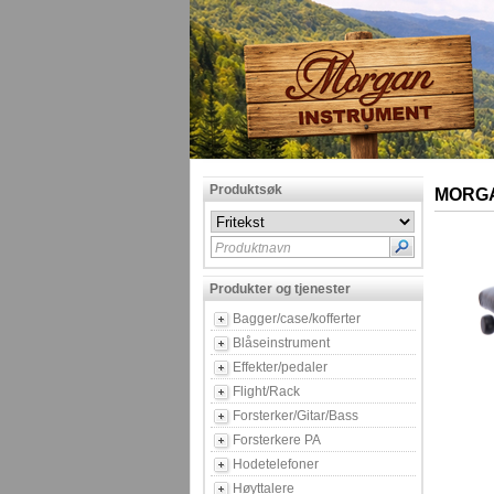
Produktsøk
MORGA
Produktnavn
Produkter og tjenester
Bagger/case/kofferter
Blåseinstrument
Effekter/pedaler
Flight/Rack
Forsterker/Gitar/Bass
Forsterkere PA
Hodetelefoner
Høyttalere