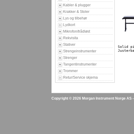
Kabler & plugger
Krakker & Stoler
Lys og tilbehør
Lydkort
Mikrofon/trådløst
Rekvisita
Stativer
Solid p
Strengeinstrumenter
Strenger
Tangentinstrumenter
Trommer
Retur/Service skjema
Copyright © 2026 Morgan Instrument Norge AS - A