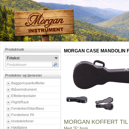
Produktsøk
MORGAN CASE MANDOLIN F (
Produktnavn
Produkter og tjenester
Bagger/case/kofferter
Blåseinstrument
Effekter/pedaler
Flight/Rack
Forsterker/Gitar/Bass
Forsterkere PA
MORGAN KOFFERT TIL
Hodetelefoner
Høyttalere
Med "F" form