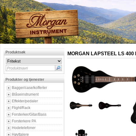
Produktsøk
MORGAN LAPSTEEL LS 400 
Produktnavn
Produkter og tjenester
Bagger/case/kofferter
Blåseinstrument
Effekter/pedaler
Flight/Rack
Forsterker/Gitar/Bass
Forsterkere PA
Hodetelefoner
Høyttalere