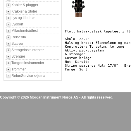
Kabler & plugger
Krakker & Stoler
Lys og tilbehør
Lydkort
Mikrofon/trådløst
Flott halvakustisk lapsteel i fl
Rekvisita
Skala: 22,5"

Hals og kropp: Flammelønn og maho
Stativer
Kontroller: To volum, to tone

Strengeinstrumenter
Aktivt pickupsystem

6 strenger

Strenger
Custom bridge

Nut: Kirsite

Tangentinstrumenter
String spacing: Nut: 17/8" , Brid
Trommer
Farge: Sort

Retur/Service skjema
Copyright © 2026 Morgan Instrument Norge AS - All rights reserved.