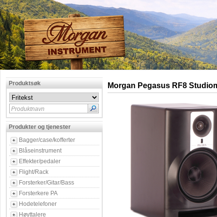
Produktsøk
Morgan Pegasus RF8 Studiom
Produktnavn
Produkter og tjenester
Bagger/case/kofferter
Blåseinstrument
Effekter/pedaler
Flight/Rack
Forsterker/Gitar/Bass
Forsterkere PA
Hodetelefoner
Høyttalere