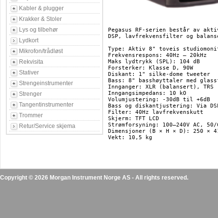
Kabler & plugger
Krakker & Stoler
Lys og tilbehør
Pegasus RF-serien består av akti
DSP, lavfrekvensfilter og balans
Lydkort
Type: Aktiv 8" toveis studiomonit
Mikrofon/trådløst
Frekvensrespons: 40Hz – 20kHz

Rekvisita
Maks lydtrykk (SPL): 104 dB

Forsterker: Klasse D, 90W

Stativer
Diskant: 1" silke-dome tweeter

Bass: 8" basshøyttaler med glassf
Strengeinstrumenter
Innganger: XLR (balansert), TRS (
Inngangsimpedans: 10 kO

Strenger
Volumjustering: -30dB til +6dB

Tangentinstrumenter
Bass og diskantjustering: Via DS
Filter: 40Hz lavfrekvenskutt

Trommer
Skjerm: TFT LCD

Strømforsyning: 100–240V AC, 50/6
Retur/Service skjema
Dimensjoner (B × H × D): 250 × 41
Vekt: 10,5 kg

Copyright © 2026 Morgan Instrument Norge AS - All rights reserved.