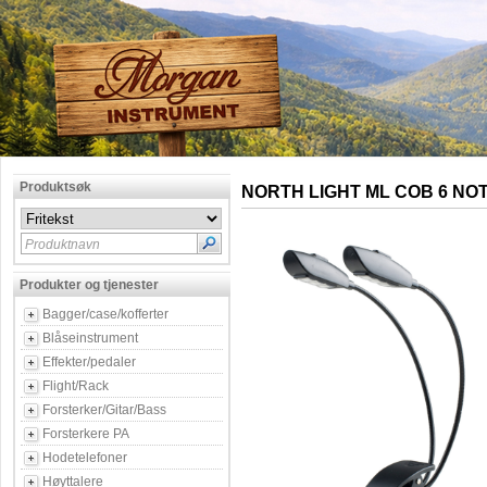
Produktsøk
NORTH LIGHT ML COB 6 NO
Produktnavn
Produkter og tjenester
Bagger/case/kofferter
Blåseinstrument
Effekter/pedaler
Flight/Rack
Forsterker/Gitar/Bass
Forsterkere PA
Hodetelefoner
Høyttalere