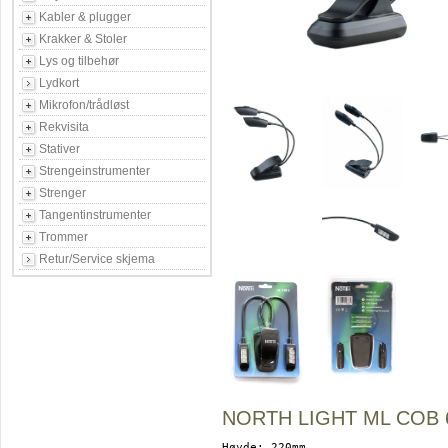
Kabler & plugger
Krakker & Stoler
Lys og tilbehør
Lydkort
Mikrofon/trådløst
Rekvisita
Stativer
Strengeinstrumenter
Strenger
Tangentinstrumenter
Trommer
Retur/Service skjema
NORTH LIGHT ML COB 6
Høyde: 220mm
