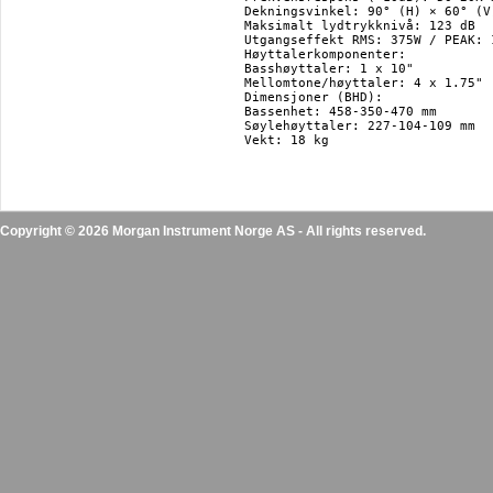
Dekningsvinkel: 90° (H) × 60° (V)
Maksimalt lydtrykknivå: 123 dB

Utgangseffekt RMS: 375W / PEAK: 1
Høyttalerkomponenter:

Basshøyttaler: 1 x 10"

Mellomtone/høyttaler: 4 x 1.75" 
Dimensjoner (BHD):

Bassenhet: 458-350-470 mm

Søylehøyttaler: 227-104-109 mm

Vekt: 18 kg

Copyright © 2026 Morgan Instrument Norge AS - All rights reserved.