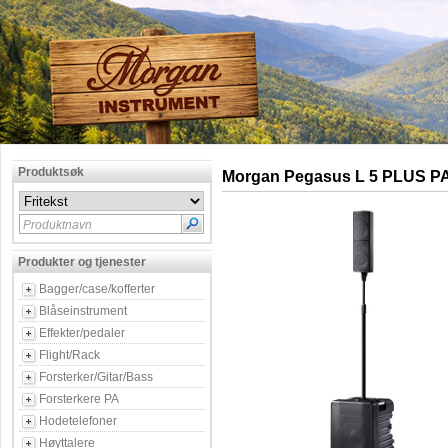
Produktsøk
Morgan Pegasus L 5 PLUS P
Produktnavn
Produkter og tjenester
Bagger/case/kofferter
Blåseinstrument
Effekter/pedaler
Flight/Rack
Forsterker/Gitar/Bass
Forsterkere PA
Hodetelefoner
Høyttalere