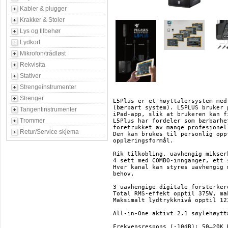
Kabler & plugger
Krakker & Stoler
Lys og tilbehør
Lydkort
Mikrofon/trådløst
Rekvisita
Stativer
Strengeinstrumenter
Strenger
L5Plus er et høyttalersystem med
(bærbart system). L5PLUS bruker 
Tangentinstrumenter
iPad-app, slik at brukeren kan f
Trommer
L5Plus har fordeler som bærbarhe
foretrukket av mange profesjonel
Retur/Service skjema
Den kan brukes til personlig opp
opplæringsformål.

Rik tilkobling, uavhengig mikser
4 sett med COMBO-innganger, ett 
Hver kanal kan styres uavhengig 
behov.

3 uavhengige digitale forsterker
Total RMS-effekt opptil 375W, ma
Maksimalt lydtrykknivå opptil 12
All-in-One aktivt 2.1 søylehøytt
Frekvensrespons (-10dB): 50–20K 