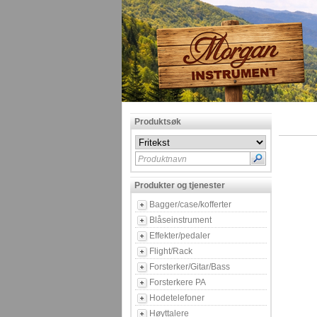
Produktsøk
Produktnavn
Produkter og tjenester
Bagger/case/kofferter
Blåseinstrument
Effekter/pedaler
Flight/Rack
Forsterker/Gitar/Bass
Forsterkere PA
Hodetelefoner
Høyttalere