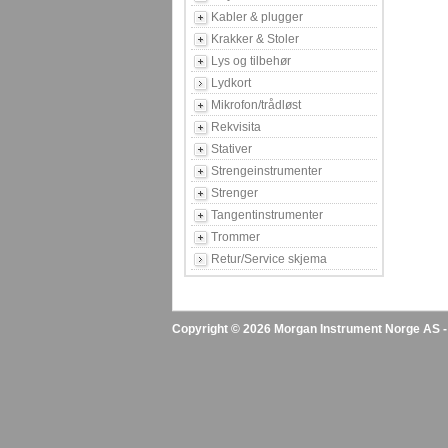
Kabler & plugger
Krakker & Stoler
Lys og tilbehør
Lydkort
Mikrofon/trådløst
Rekvisita
Stativer
Strengeinstrumenter
Strenger
Tangentinstrumenter
Trommer
Retur/Service skjema
Copyright © 2026 Morgan Instrument Norge AS - A