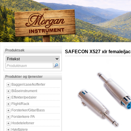
Produktsøk
SAFECON X527 xlr female/jac
Produktnavn
Produkter og tjenester
Bagger/case/kofferter
Blåseinstrument
Effekter/pedaler
Flight/Rack
Forsterker/Gitar/Bass
Forsterkere PA
Hodetelefoner
Høyttalere