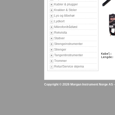
Kabler & plugger
Krakker & Stoler
Lys og tilbehør
Lydkort
Mikrofon/trådløst
Rekvisita
Stativer
Strengeinstrumenter
Strenger
Kabel:		Jack/Jack

Tangentinstrumenter
Lengde:		4,5m

Trommer
Retur/Service skjema
Copyright © 2026 Morgan Instrument Norge AS - A