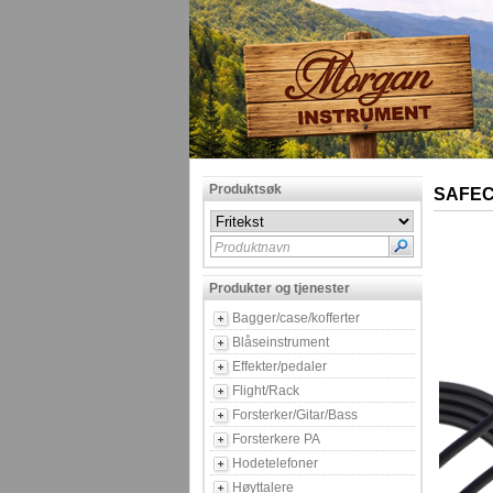
Produktsøk
SAFECO
Produktnavn
Produkter og tjenester
Bagger/case/kofferter
Blåseinstrument
Effekter/pedaler
Flight/Rack
Forsterker/Gitar/Bass
Forsterkere PA
Hodetelefoner
Høyttalere