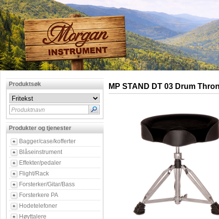
Produktsøk
MP STAND DT 03 Drum Thro
Produktnavn
Produkter og tjenester
Bagger/case/kofferter
Blåseinstrument
Effekter/pedaler
Flight/Rack
Forsterker/Gitar/Bass
Forsterkere PA
Hodetelefoner
Høyttalere