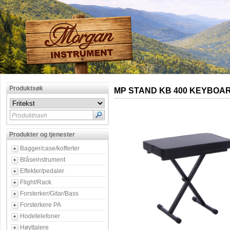
Produktsøk
MP STAND KB 400 KEYBOA
Produktnavn
Produkter og tjenester
Bagger/case/kofferter
Blåseinstrument
Effekter/pedaler
Flight/Rack
Forsterker/Gitar/Bass
Forsterkere PA
Hodetelefoner
Høyttalere