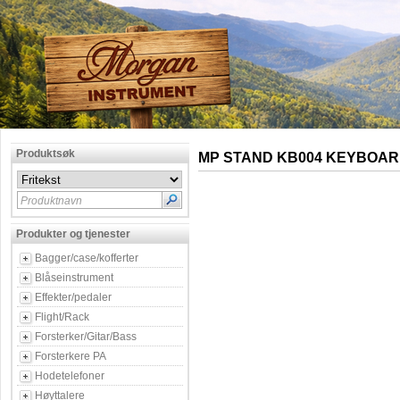
Produktsøk
MP STAND KB004 KEYBOA
Produktnavn
Produkter og tjenester
Bagger/case/kofferter
Blåseinstrument
Effekter/pedaler
Flight/Rack
Forsterker/Gitar/Bass
Forsterkere PA
Hodetelefoner
Høyttalere