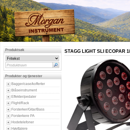
Produktsøk
STAGG LIGHT SLI ECOPAR 1
Produktnavn
Produkter og tjenester
Bagger/case/kofferter
Blåseinstrument
Effekter/pedaler
Flight/Rack
Forsterker/Gitar/Bass
Forsterkere PA
Hodetelefoner
Høyttalere