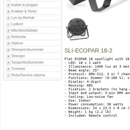
Kabler & plugger
Krakker & Stoler
Lys og tilbehør
Lydkort
Mikrofon/trådløst
Rekvisita
Stativer
SLI-ECOPAR 18-2
Strengeinstrumenter
Strenger
Flat ECOPAR 18 spotlight with 18
Tangentinstrumenter
- LED: 18 x 1 watt 

- Illuminance: 1400 lux at 3 metr
Trommer
- Beam angle: 25°

- Protocol: DMX-512, 3 or 7 chann
Retur/Service skjema
- Functions: Dimmer (0-100 %), s
- Display: 4-digit

- Housing: ABS 

- Fixation: 2 brackets (to hang 
- Input and output: 3-pin DMX and
- Cooling: Low-noise fan

- Use: Indoor 

- Power consumption: 30 watts

- Dimensions: 24 x 23.5 x 8 cm (
- Weight: 1 kg (2.2 lb)

- Included: Remote control
