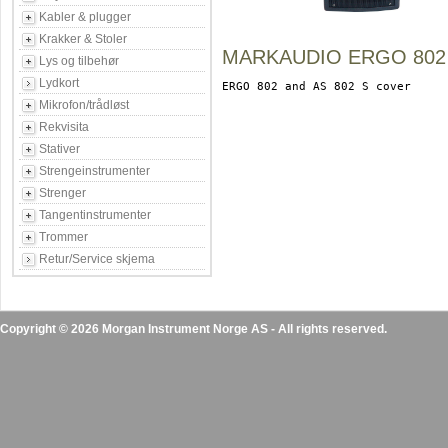
Kabler & plugger
Krakker & Stoler
MARKAUDIO ERGO 802
Lys og tilbehør
Lydkort
Mikrofon/trådløst
Rekvisita
Stativer
Strengeinstrumenter
Strenger
Tangentinstrumenter
Trommer
Retur/Service skjema
Copyright © 2026 Morgan Instrument Norge AS - All rights reserved.