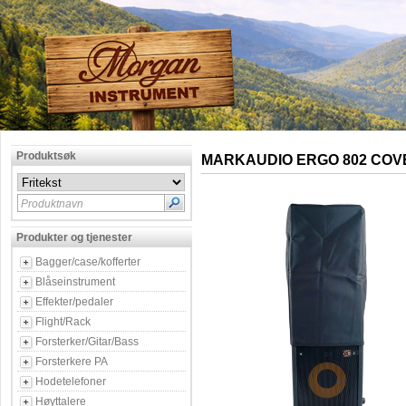
Produktsøk
MARKAUDIO ERGO 802 COV
Produktnavn
Produkter og tjenester
Bagger/case/kofferter
Blåseinstrument
Effekter/pedaler
Flight/Rack
Forsterker/Gitar/Bass
Forsterkere PA
Hodetelefoner
Høyttalere