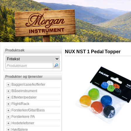
Produktsøk
NUX NST 1 Pedal Topper
Produktnavn
Produkter og tjenester
Bagger/case/kofferter
Blåseinstrument
Effekter/pedaler
Flight/Rack
Forsterker/Gitar/Bass
Forsterkere PA
Hodetelefoner
Høyttalere